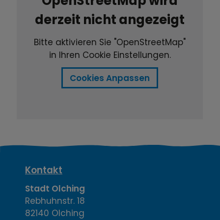
OpenStreetMap wird
derzeit nicht angezeigt
Bitte aktivieren Sie "OpenStreetMap"
in Ihren Cookie Einstellungen.
Cookies Anpassen
K
Kontakt
o
Stadt Olching
Rebhuhnstr. 18
n
82140 Olching