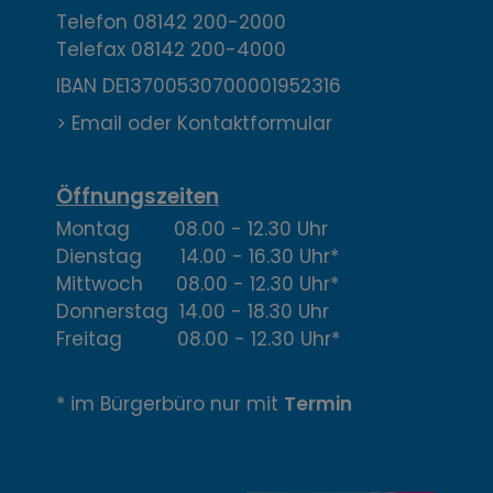
t
Telefon
08142 200-2000
Telefax
08142 200-4000
a
IBAN DE13700530700001952316
k
> Email oder Kontaktformular
t
,
Öffnungszeiten
Montag 08.00 - 12.30 Uhr
Ö
Dienstag 14.00 - 16.30 Uhr*
f
Mittwoch 08.00 - 12.30 Uhr*
Donnerstag 14.00 - 18.30 Uhr
f
Freitag 08.00 - 12.30 Uhr*
n
* im Bürgerbüro nur mit
Termin
u
n