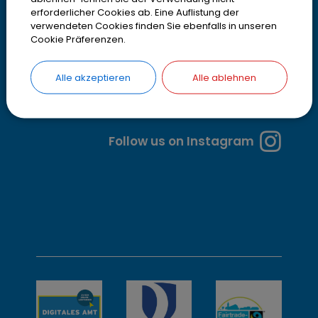
z
erforderlicher Cookies ab. Eine Auflistung der
e
verwendeten Cookies finden Sie ebenfalls in unseren
Cookie Präferenzen.
i
t
Alle akzeptieren
Alle ablehnen
e
n
Follow us on Instagram
u
n
d
w
e
i