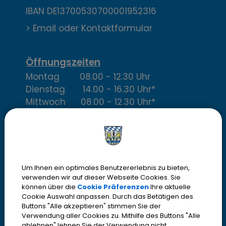
a
IBAN DE13700530700001952316
k
> Email oder Kontaktformular
t
,
Öffnungszeiten
Montag 08.00 - 12.30 Uhr
Ö
Dienstag 14.00 - 16.30 Uhr*
f
Mittwoch 08.00 - 12.30 Uhr*
Donnerstag 14.00 - 18.30 Uhr
f
Freitag 08.00 - 12.30 Uhr*
n
* im Bürgerbüro nur mit
Termin
u
Um Ihnen ein optimales Benutzererlebnis zu bieten,
n
verwenden wir auf dieser Webseite Cookies. Sie
können über die
Cookie Präferenzen
Ihre aktuelle
Cookie Auswahl anpassen. Durch das Betätigen des
g
Buttons "Alle akzeptieren" stimmen Sie der
Verwendung aller Cookies zu. Mithilfe des Buttons "Alle
ablehnen" lehnen Sie der Verwendung nicht