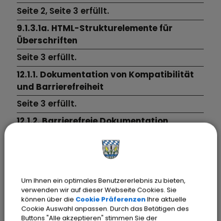
Seite 2,
Seite 3
erfüllt.
9.1.3.1a. HTML-Strukturelemente für
Überschriften
Seite 3
erfüllt.
12.1.1. Dokumentation von Kompatibilität
und Barrierefreiheit
Seite 3
erfüllt.
12.1.2. Barrierefreie Dokumentation
Seite 3
erfüllt.
nicht erfüllt sind 2 Prüfschritte:
Um Ihnen ein optimales Benutzererlebnis zu bieten,
Prüfschritt
verwenden wir auf dieser Webseite Cookies. Sie
können über die
Cookie Präferenzen
Ihre aktuelle
Kommentar
Cookie Auswahl anpassen. Durch das Betätigen des
9.1.1.1a. Alternativtexte für
Buttons "Alle akzeptieren" stimmen Sie der