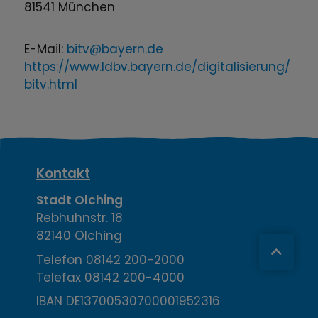
81541 München
E-Mail:
bitv@bayern.de
https://www.ldbv.bayern.de/digitalisierung/
bitv.html
K
Kontakt
o
Stadt Olching
Rebhuhnstr. 18
n
82140 Olching
t
Telefon
08142 200-2000
Telefax
08142 200-4000
a
IBAN DE13700530700001952316