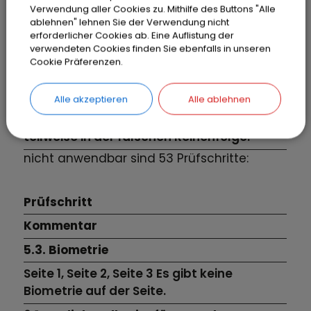
Verwendung aller Cookies zu. Mithilfe des Buttons "Alle
Bedienelemente
ablehnen" lehnen Sie der Verwendung nicht
erforderlicher Cookies ab. Eine Auflistung der
Seite 1, Seite 2, Seite 3 es gibt keinen
verwendeten Cookies finden Sie ebenfalls in unseren
Alternativtext für Bedienelemente.
Cookie Präferenzen.
9.1.3.1a. HTML-Strukturelemente für
Überschriften
Alle akzeptieren
Alle ablehnen
Seite 1, Seite 2 die Überschriften sind
teilweise in der falschen Reihenfolge.
nicht anwendbar sind 53 Prüfschritte:
Prüfschritt
Kommentar
5.3. Biometrie
Seite 1,
Seite 2,
Seite 3
Es gibt keine
Biometrie auf der Seite.