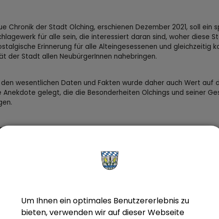
ue Chronik der Stadt Olching, erschienen Dezember 2021, soll ein
hlagewerk für alle sein, die interessiert daran sind, woher diese 
ostalgische Erinnerung für alle Alteingesessenen und gleichzeitig k
tät der Stadt allen NeubürgerInnen nahebringen.
den wesentlichen Daten und Fakten wurde daher auch Wert auf d
 Anekdote gelegt, die die Besonderheiten Olchings und seiner Ge
gen.
seit vielen Jahren wurden Rufe nach einer neuen Chronik laut. Allz
unzigerjahren vergriffen. Ein Nachdruck war damals nicht mehr mö
 Geschichte von Olching bis heute ungebrochen sind, wurde entsch
m die Geschichte bis Ende der 1980er Jahre bereits kompetent, f
 Bauer, Tobias Weger und Fritz Scherer aufgearbeitet worden war
r. Weger überarbeitete die ursprünglichen Texte und es konnten 
Um Ihnen ein optimales Benutzererlebnis zu
bieten, verwenden wir auf dieser Webseite