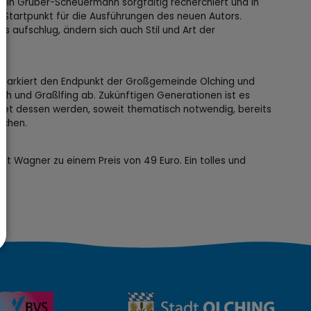
tin Gruber-Scheuermann sorgfältig recherchiert und in
s Startpunkt für die Ausführungen des neuen Autors.
s aufschlug, ändern sich auch Stil und Art der
r markiert den Endpunkt der Großgemeinde Olching und
ach und Graßlfing ab. Zukünftigen Generationen ist es
htet dessen werden, soweit thematisch notwendig, bereits
ichen.
kt Wagner zu einem Preis von 49 Euro. Ein tolles und