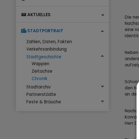
AKTUELLES
Die ne
Nachsc
eine n
STADTPORTRAIT
Identi
Zahlen, Daten, Fakten
Verkehrsanbindung
Neben 
Stadtgeschichte
andere
Wappen
aufzei
Zeitachse
Chronik
Schon 
Stadtarchiv
den Ne
an der
Partnerstädte
Feste & Bräuche
Nachde
Konrad
Herr D