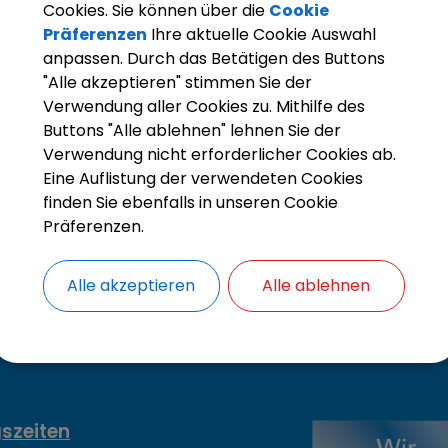
hre ab 1978 wurden von Werner Dreher mit Unterstützung von Chris
Cookies. Sie können über die
Cookie
Texten dargelegt. Plausibel schien das Jahr der Gebietsreform al
Präferenzen
Ihre aktuelle Cookie Auswahl
h wie die Gebietsreform ein neues Kapitel in der Geschichte Olching
anpassen. Durch das Betätigen des Buttons
rungen ab 1978 in diesem Buch.
"Alle akzeptieren" stimmen Sie der
Verwendung aller Cookies zu. Mithilfe des
ue Chronik endet mit der Stadterhebung im Jahr 2011. Dieses Jah
Buttons "Alle ablehnen" lehnen Sie der
ßt damit die Geschichte der Gemeinden Olching, Esting, Geiselbull
Verwendung nicht erforderlicher Cookies ab.
berlassen, die Geschichte der Stadt Olching zu erzählen. Ungeac
Eine Auflistung der verwendeten Cookies
sem Buch einige Ausblicke gegeben, die über das Jahr 2011 hinausre
finden Sie ebenfalls in unseren Cookie
Präferenzen.
ft wird die neue Chronik im Rathaus an der Kasse und bei Treffpun
iges Geschenk, das in keinem Olchinger Bücherregal fehlen sollte.
Alle akzeptieren
Alle ablehnen
szeiten