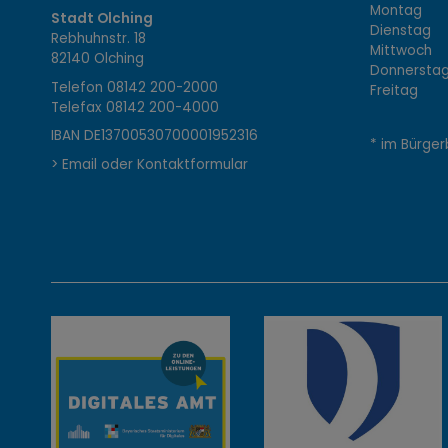
K
Montag 08
Stadt Olching
Dienstag 1
Rebhuhnstr. 18
o
Mittwoch 0
82140 Olching
Donnerstag 
Telefon
08142 200-2000
Freitag 0
Telefax
08142 200-4000
n
IBAN DE13700530700001952316
* im Bürger
> Email oder Kontaktformular
t
a
k