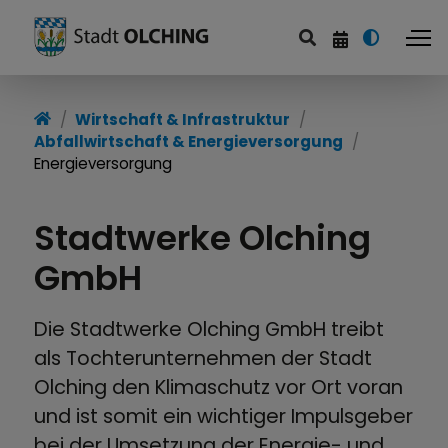
Wirtschaft & Infrastruktur
Wirtschaft & Infrastruktur
Abfallwirtschaft & Energieversorgung
Wirtschaftsförderung
Energieversorgung
Handel und Messen
Stadtwerke Olching
Abfallwirtschaft &
GmbH
Energieversorgung
Breitbanderschließung
Die Stadtwerke Olching GmbH treibt
als Tochterunternehmen der Stadt
Mobilität
Olching den Klimaschutz vor Ort voran
und ist somit ein wichtiger Impulsgeber
bei der Umsetzung der Energie- und