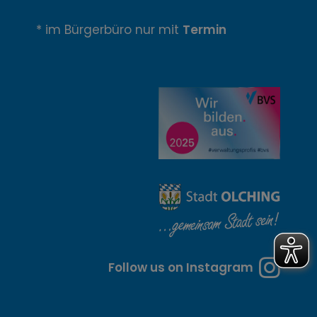
n
* im Bürgerbüro nur mit
Termin
u
n
g
z
e
i
t
e
n
Follow us on Instagram
u