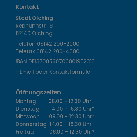
K
Kontakt
o
Stadt Olching
Rebhuhnstr. 18
n
82140 Olching
t
Telefon
08142 200-2000
Telefax
08142 200-4000
a
IBAN DE13700530700001952316
k
> Email oder Kontaktformular
t
,
Öffnungszeiten
Montag 08.00 - 12.30 Uhr
Ö
Dienstag 14.00 - 16.30 Uhr*
f
Mittwoch 08.00 - 12.30 Uhr*
Donnerstag 14.00 - 18.30 Uhr
f
Freitag 08.00 - 12.30 Uhr*