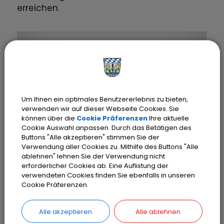
erreichen.
Um Ihnen ein optimales Benutzererlebnis zu bieten,
verwenden wir auf dieser Webseite Cookies. Sie
können über die
Cookie Präferenzen
Ihre aktuelle
Cookie Auswahl anpassen. Durch das Betätigen des
Buttons "Alle akzeptieren" stimmen Sie der
OLCHING
Verwendung aller Cookies zu. Mithilfe des Buttons "Alle
Stadtwerke Olching
ablehnen" lehnen Sie der Verwendung nicht
SWO
erforderlicher Cookies ab. Eine Auflistung der
verwendeten Cookies finden Sie ebenfalls in unseren
Website:
stadtwerke-olching.de
Cookie Präferenzen.
Telefon:
0 8142 / 448 468 – 0
E-Mail:
info@sw-olching.de
Alle akzeptieren
Alle ablehnen