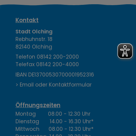
K
Kontakt
o
Stadt Olching
Rebhuhnstr. 18
n
82140 Olching
t
Telefon
08142 200-2000
Telefax
08142 200-4000
a
IBAN DE13700530700001952316
k
> Email oder Kontaktformular
t
,
Öffnungszeiten
Montag 08.00 - 12.30 Uhr
Ö
Dienstag 14.00 - 16.30 Uhr*
f
Mittwoch 08.00 - 12.30 Uhr*