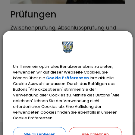
Prüfungen
Zwischenprüfung, Abschlussprüfung und
Prämie.
Zwischenprüfung: nach ca. 1,5 Jahren im
3. Volllehrgang (zwei schriftliche
Um Ihnen ein optimales Benutzererlebnis zu bieten,
Aufgaben)
verwenden wir auf dieser Webseite Cookies. Sie
Abschlussprüfung: vier schriftliche
können über die
Cookie Präferenzen
Ihre aktuelle
Aufgaben und praktischer Teil (i. d. R. im
Cookie Auswahl anpassen. Durch das Betätigen des
Buttons "Alle akzeptieren" stimmen Sie der
Mai)
Verwendung aller Cookies zu. Mithilfe des Buttons "Alle
Prämie: 400,00 € bei erstmaligem
ablehnen" lehnen Sie der Verwendung nicht
Bestehen der Abschlussprüfung
erforderlicher Cookies ab. Eine Auflistung der
verwendeten Cookies finden Sie ebenfalls in unseren
Cookie Präferenzen.
Alle akzeptieren
Alle ablehnen