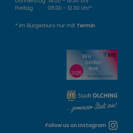
Donnerstag 14.00 - 18.30 Uhr
f
Freitag 08.00 - 12.30 Uhr*
n
* im Bürgerbüro nur mit
Termin
u
n
g
z
e
i
t
e
n
Follow us on Instagram