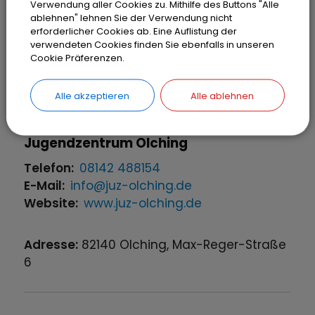
3/olching/olching-aktuelles-
Verwendung aller Cookies zu. Mithilfe des Buttons "Alle
ablehnen" lehnen Sie der Verwendung nicht
veranstaltungen.html
erforderlicher Cookies ab. Eine Auflistung der
verwendeten Cookies finden Sie ebenfalls in unseren
Cookie Präferenzen.
Adresse:
82140
Olching
,
Isabellastraße
1
Alle akzeptieren
Alle ablehnen
OLCHING
Jugendzentrum Olching
Telefon:
08142 488154
E-Mail:
info@juz-olching.de
Website:
www.juz-olching.de
Adresse:
82140
Olching
,
Max-Reger-Straße
6