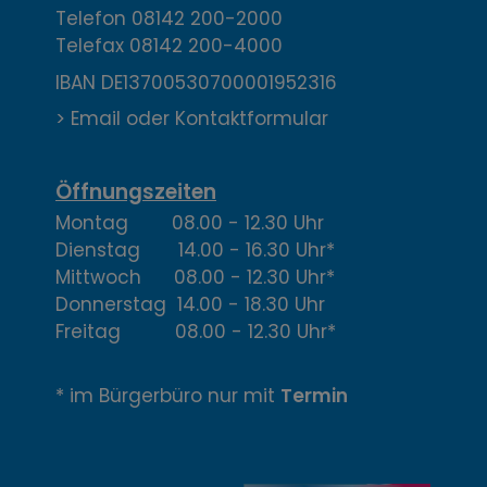
t
Telefon
08142 200-2000
Telefax
08142 200-4000
a
IBAN DE13700530700001952316
k
> Email oder Kontaktformular
t
,
Öffnungszeiten
Montag 08.00 - 12.30 Uhr
Ö
Dienstag 14.00 - 16.30 Uhr*
f
Mittwoch 08.00 - 12.30 Uhr*
Donnerstag 14.00 - 18.30 Uhr
f
Freitag 08.00 - 12.30 Uhr*
n
* im Bürgerbüro nur mit
Termin
u
n