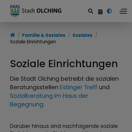
Familie & Soziales
Familie & Soziales
Soziales
Soziale Einrichtungen
Familie und Partnerschaft
Seniorinnen und Senioren
Soziale Einrichtungen
Inklusion
Die Stadt Olching betreibt die sozialen
Soziales
Beratungsstellen
Estinger Treff
und
Sozialberatung im Haus der
Gesundheit
Begegnung
.
Darüber hinaus sind nachfolgende soziale