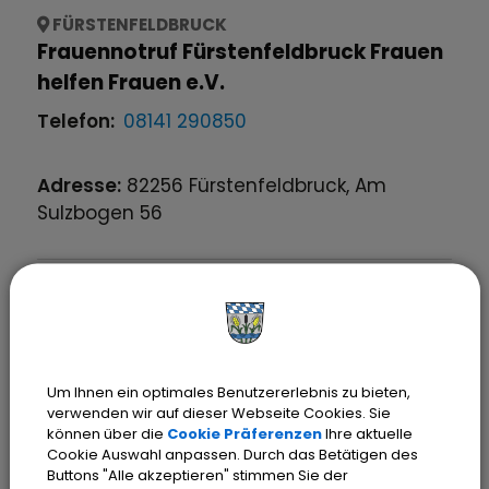
FÜRSTENFELDBRUCK
Frauennotruf Fürstenfeldbruck Frauen
helfen Frauen e.V.
Telefon:
08141 290850
Adresse:
82256
Fürstenfeldbruck
,
Am
Sulzbogen
56
OLCHING
Freundeskreis Seniorenwohnen
Olching e.V.
Um Ihnen ein optimales Benutzererlebnis zu bieten,
E-Mail:
cr5457@t-online.de
verwenden wir auf dieser Webseite Cookies. Sie
können über die
Cookie Präferenzen
Ihre aktuelle
Website:
Cookie Auswahl anpassen. Durch das Betätigen des
www.seniorenwohnen.brk.de/locations-
Buttons "Alle akzeptieren" stimmen Sie der