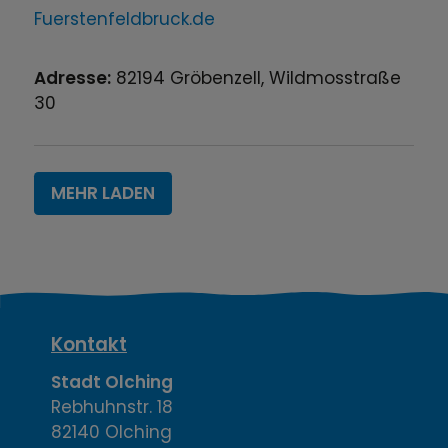
Fuerstenfeldbruck.de
Adresse:
82194
Gröbenzell
,
Wildmosstraße
30
MEHR LADEN
K
Kontakt
o
Stadt Olching
Rebhuhnstr. 18
n
82140 Olching