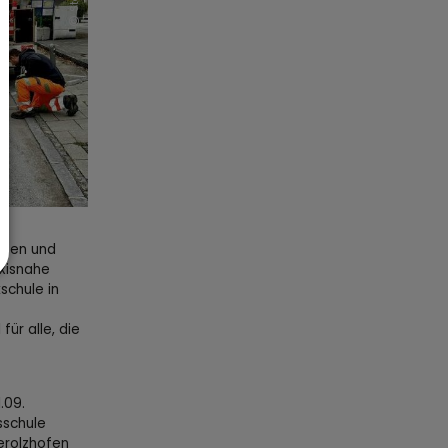
raßen und
axisnahe
schule in
ür alle, die
.09.
sschule
erolzhofen