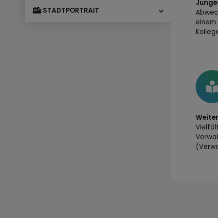
Junge
STADTPORTRAIT
Abwech
einem 
Kolleg
Weite
Vielfäl
Verwal
(Verwa