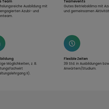
s Team
Teamevents
slungsreiche Ausbildung mit
Gutes Betriebsklima mit Az
engagierten Azubi- und
und gemeinsamen Aktivität
enteam.
rbildung
Flexible Zeiten
tige Möglichkeiten, z. B.
39 Std. in Ausbildungen bzw
tungsfachwirt
Anwärtern/Studium.
ltungslehrgang II).