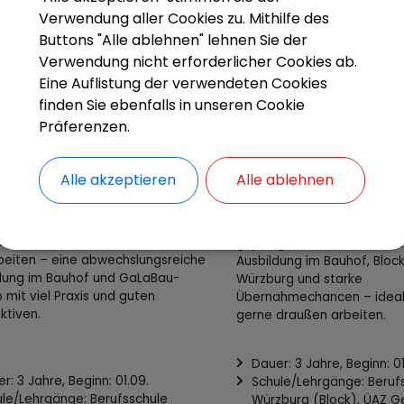
Verwendung aller Cookies zu. Mithilfe des
Buttons "Alle ablehnen" lehnen Sie der
Verwendung nicht erforderlicher Cookies ab.
Eine Auflistung der verwendeten Cookies
finden Sie ebenfalls in unseren Cookie
Präferenzen.
Alle akzeptieren
Alle ablehnen
te Olching mit: Von
Pack mit an für sichere St
enkenntnissen bis Pflaster- und
gepflegte Grünflächen. Pr
beiten – eine abwechslungsreiche
Ausbildung im Bauhof, Block
dung im Bauhof und GaLaBau-
Würzburg und starke
b mit viel Praxis und guten
Übernahmechancen – ideal f
ktiven.
gerne draußen arbeiten.
Dauer: 3 Jahre, Beginn: 01
r: 3 Jahre, Beginn: 01.09.
Schule/Lehrgänge: Beruf
le/Lehrgänge: Berufsschule
Würzburg (Block), ÜAZ G