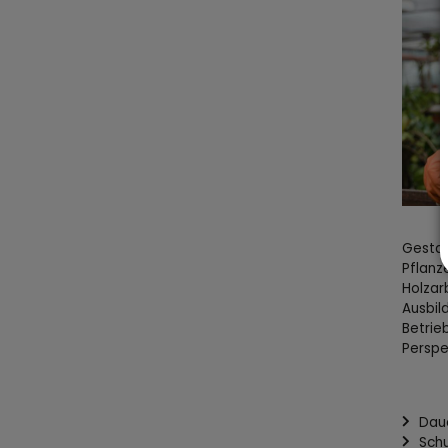
Gestal
Pflanz
Holzar
Ausbil
Betrie
Perspe
Daue
Schu