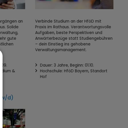
Verbinde Studium an der HföD mit
hrgängen an
Praxis im Rathaus. Verantwortungsvolle
us. Solide
Aufgaben, beste Perspektiven und
erwaltung,
Anwärterbezüge statt Studiengebühren
sehr gute
– dein Einstieg ins gehobene
tlichen
Verwaltungsmanagement.
Dauer: 3 Jahre, Beginn: 01.10.
.09.
Hochschule: HföD Bayern, Standort
tudium &
Hof
/w/d)
Stadt Olching