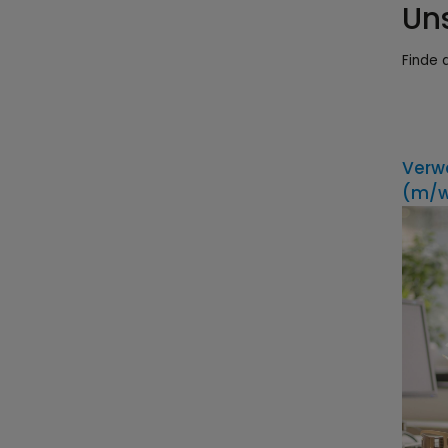
Un
Finde 
Verw
(m/