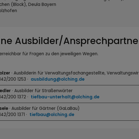
hen (Block), Deula Bayern
olzhofen
ine Ausbilder/Ansprechpartne
 erreichbar für Fragen zu den jeweiligen Wegen.
olzer
· Ausbilderin für Verwaltungsfachangestellte, Verwaltungswir
8142/200 1253 ·
ausbildung@olching.de
iedler
· Ausbilder für Straßenwärter
8142/200 1372 ·
tiefbau-unterhalt@olching.de
sele
· Ausbilder für Gärtner (GaLaBau)
8142/200 1371 ·
tiefbau@olching.de