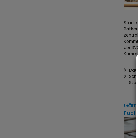
Starte
Rathau
zentra
Kommu
die BV
Karrie
Daue
Schu
Star
Gärt
Fach