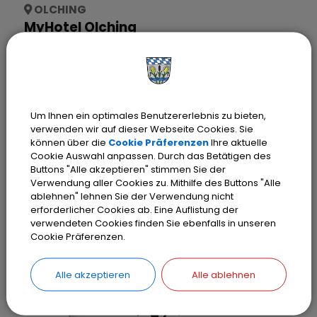
OLCHING
MyHotel Olching
Website:
myhotel-olching.com
Telefon:
08142/427990
Um Ihnen ein optimales Benutzererlebnis zu bieten,
verwenden wir auf dieser Webseite Cookies. Sie
OLCHING
können über die
Cookie Präferenzen
Ihre aktuelle
Cookie Auswahl anpassen. Durch das Betätigen des
Sonderparkplatz für Wohnmobile
Buttons "Alle akzeptieren" stimmen Sie der
Verwendung aller Cookies zu. Mithilfe des Buttons "Alle
ablehnen" lehnen Sie der Verwendung nicht
erforderlicher Cookies ab. Eine Auflistung der
verwendeten Cookies finden Sie ebenfalls in unseren
Cookie Präferenzen.
FILTER
Alle akzeptieren
Alle ablehnen