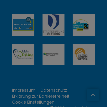
w
e
i
t
e
r
e
I
n
t
Impressum
Datenschutz
Erklärung zur Barrierefreiheit
e
Cookie Einstellungen