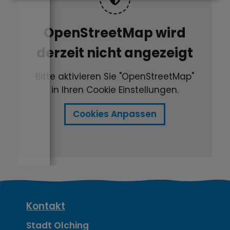
OpenStreetMap wird
derzeit nicht angezeigt
Bitte aktivieren Sie "OpenStreetMap"
in Ihren Cookie Einstellungen.
Cookies Anpassen
K
Kontakt
Stadt Olching