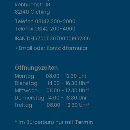
o
Rebhuhnstr. 18
n
82140 Olching
t
Telefon
08142 200-2000
Telefax
08142 200-4000
a
IBAN DE13700530700001952316
k
> Email oder Kontaktformular
t
,
Öffnungszeiten
Montag 08.00 - 12.30 Uhr
Ö
Dienstag 14.00 - 16.30 Uhr*
f
Mittwoch 08.00 - 12.30 Uhr*
Donnerstag 14.00 - 18.30 Uhr
f
Freitag 08.00 - 12.30 Uhr*
n
* im Bürgerbüro nur mit
Termin
u