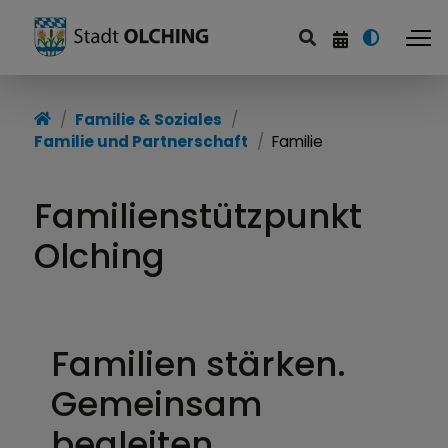
Familie & Soziales
Familie & Soziales
Familie und Partnerschaft
Familie
Familie und Partnerschaft
Seniorinnen und Senioren
Familienstützpunkt
Inklusion
Olching
Soziales
Gesundheit
Familien stärken.
Gemeinsam
begleiten.