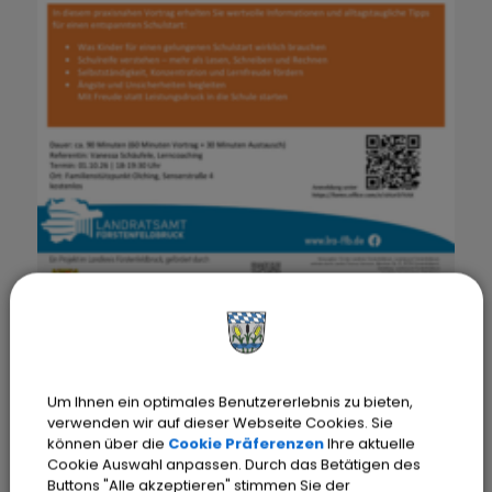
Aktuelle Angebote
Elternvorträge
Um Ihnen ein optimales Benutzererlebnis zu bieten,
Fuchsstark in die 1. Klasse
verwenden wir auf dieser Webseite Cookies. Sie
können über die
Cookie Präferenzen
Ihre aktuelle
Schulreife verstehen – Kinder stärken statt
Cookie Auswahl anpassen. Durch das Betätigen des
Druck machen
Buttons "Alle akzeptieren" stimmen Sie der