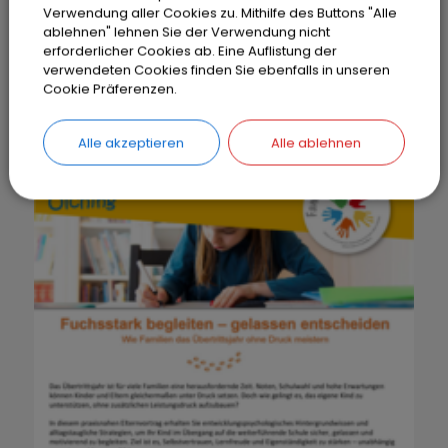
Ein Vortrag für Eltern von Vorschulkindern
Verwendung aller Cookies zu. Mithilfe des Buttons "Alle
ablehnen" lehnen Sie der Verwendung nicht
rund um den gelungenen Übergang vom
erforderlicher Cookies ab. Eine Auflistung der
Kindergarten in die Grundschule.
verwendeten Cookies finden Sie ebenfalls in unseren
Termin: 01.10.26 | 18-19:30 Uhr
Cookie Präferenzen.
Anmeldung
Alle akzeptieren
Alle ablehnen