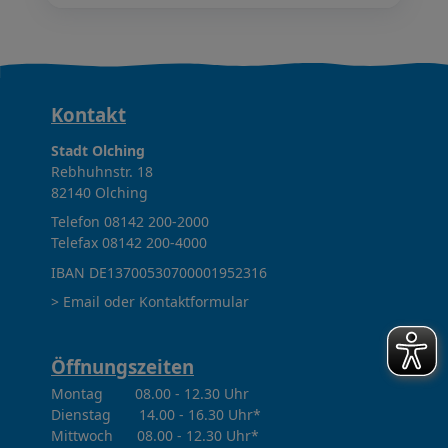
K
Kontakt
o
Stadt Olching
Rebhuhnstr. 18
n
82140 Olching
Telefon
08142 200-2000
t
Telefax
08142 200-4000
a
IBAN DE13700530700001952316
> Email oder Kontaktformular
k
t
Öffnungszeiten
,
Montag 08.00 - 12.30 Uhr
Dienstag 14.00 - 16.30 Uhr*
Ö
Mittwoch 08.00 - 12.30 Uhr*