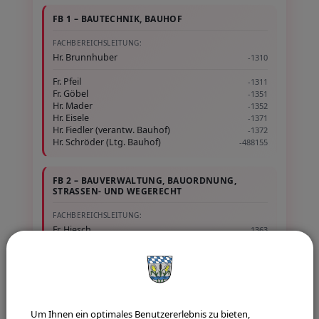
FB 1 – BAUTECHNIK, BAUHOF
FACHBEREICHSLEITUNG:
Hr. Brunnhuber
-1310
Fr. Pfeil
-1311
Fr. Göbel
-1351
Hr. Mader
-1352
Hr. Eisele
-1371
Hr. Fiedler (verantw. Bauhof)
-1372
Hr. Schröder (Ltg. Bauhof)
-488155
FB 2 – BAUVERWALTUNG, BAUORDNUNG,
STRASSEN- UND WEGERECHT
FACHBEREICHSLEITUNG:
Fr. Hiesch
-1363
Fr. Wagner
-1362
Fr. Dürr
-1365
FB 3 – STADTPLANUNG, KLIMA-UMWELT,
Um Ihnen ein optimales Benutzererlebnis zu bieten,
STADTGRÜN