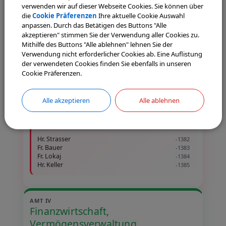
verwenden wir auf dieser Webseite Cookies. Sie können über
FACHBEREICHSLEITUNG:
die
Cookie Präferenzen
Ihre aktuelle Cookie Auswahl
Hr. Brunnhuber
-1310
anpassen. Durch das Betätigen des Buttons "Alle
akzeptieren" stimmen Sie der Verwendung aller Cookies zu.
Fr. Hentschel-Soulemane
-1312
Mithilfe des Buttons "Alle ablehnen" lehnen Sie der
Fr. Glaß
-1364
Verwendung nicht erforderlicher Cookies ab. Eine Auflistung
Hr. Neubert
-1373
der verwendeten Cookies finden Sie ebenfalls in unseren
Cookie Präferenzen.
FB 4 – GEBÄUDEMANAGEMENT, FRIEDHÖFE
Alle akzeptieren
Alle ablehnen
FACHBEREICHSLEITUNG:
Hr. Pichlmeier
-1320
Hr. Engel (stellv. FBL)
-1386
Hr. Strasser
-1382
Fr. Bauer
-1383
Fr. Lokaj
-1384
Hr. Keller
-1385
AMT IV
Finanzwirtschaft,
Vermögensverwaltung