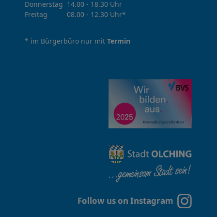
Donnerstag 14.00 - 18.30 Uhr
f
Freitag 08.00 - 12.30 Uhr*
f
* im Bürgerbüro nur mit
Termin
n
u
n
g
z
e
i
t
Follow us on Instagram
e