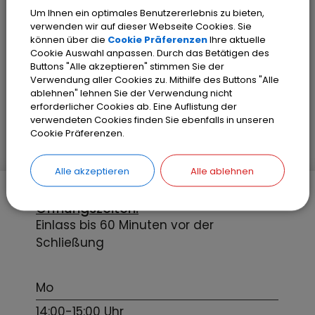
Um Ihnen ein optimales Benutzererlebnis zu bieten,
verwenden wir auf dieser Webseite Cookies. Sie
können über die
Cookie Präferenzen
Ihre aktuelle
Cookie Auswahl anpassen. Durch das Betätigen des
Hier können Sie in angenehmer
Buttons "Alle akzeptieren" stimmen Sie der
Atmosphäre Ruhe und Ausgleich nach
Verwendung aller Cookies zu. Mithilfe des Buttons "Alle
ablehnen" lehnen Sie der Verwendung nicht
einem anstrengenden Tag finden.
erforderlicher Cookies ab. Eine Auflistung der
verwendeten Cookies finden Sie ebenfalls in unseren
Cookie Präferenzen.
Alle akzeptieren
Alle ablehnen
Öffnungszeiten:
Einlass bis 60 Minuten vor der
Schließung
Mo
14:00-15:00 Uhr