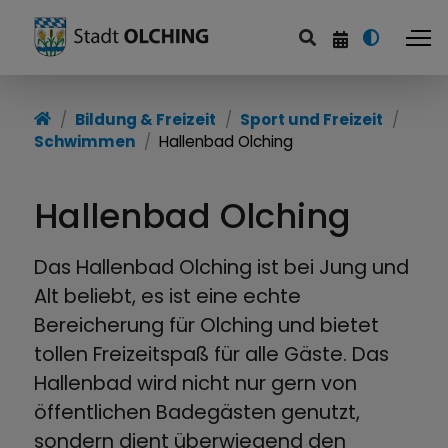
Sport und Freizeit
Bildung & Freizeit
Sport und Freizeit
Schwimmen
Hallenbad Olching
Vereine
Sportstätten
Hallenbad Olching
Trimmpfad
Das Hallenbad Olching ist bei Jung und
Freizeittipps
Alt beliebt, es ist eine echte
Bereicherung für Olching und bietet
Fahrrad fahren
tollen Freizeitspaß für alle Gäste. Das
Hallenbad wird nicht nur gern von
Schwimmen
öffentlichen Badegästen genutzt,
Spielplätze
sondern dient überwiegend den