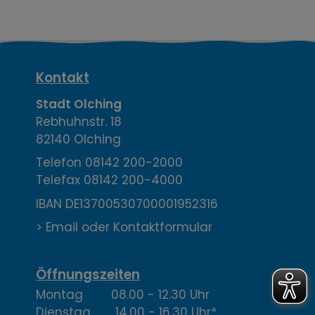
K
Kontakt
o
Stadt Olching
Rebhuhnstr. 18
n
82140 Olching
t
Telefon
08142 200-2000
Telefax
08142 200-4000
a
IBAN DE13700530700001952316
k
> Email oder Kontaktformular
t
,
Öffnungszeiten
Montag 08.00 - 12.30 Uhr
Ö
Dienstag 14.00 - 16.30 Uhr*