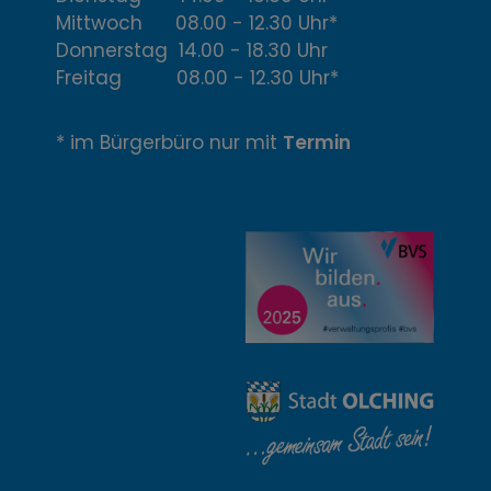
f
Mittwoch 08.00 - 12.30 Uhr*
Donnerstag 14.00 - 18.30 Uhr
f
Freitag 08.00 - 12.30 Uhr*
n
* im Bürgerbüro nur mit
Termin
u
n
g
z
e
i
t
e