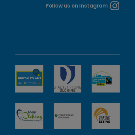
n
Follow us on Instagram
u
n
d
w
e
i
t
e
r
e