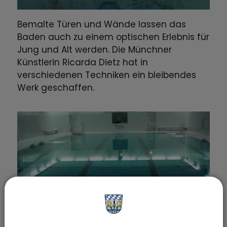
Bemalte Türen und Wände lassen das
Baden auch zu einem optischen Erlebnis für
Jung und Alt werden. Die Münchner
Künstlerin Ricarda Dietz hat in
verschiedenen Techniken ein bleibendes
Werk geschaffen.