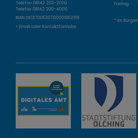
o
Telefon
08142 200-2000
Freitag 0
Telefax
08142 200-4000
n
IBAN DE13700530700001952316
* im Bürger
> Email oder Kontaktformular
t
a
k
t