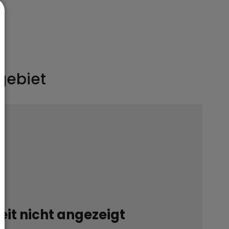
gebiet
it nicht angezeigt