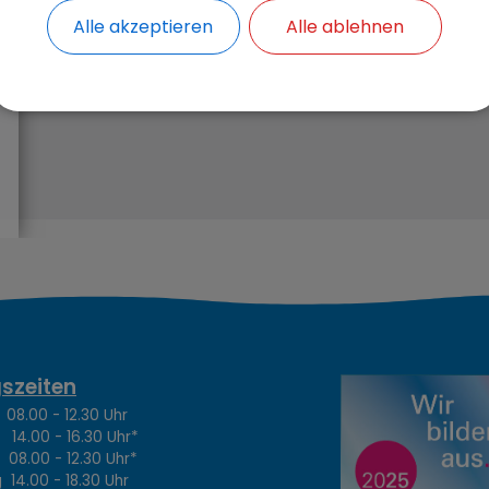
Bitte aktivieren Sie "OpenStreetMap" in 
Alle akzeptieren
Alle ablehnen
Cookies Anpa
szeiten
.00 - 12.30 Uhr
4.00 - 16.30 Uhr*
8.00 - 12.30 Uhr*
14.00 - 18.30 Uhr